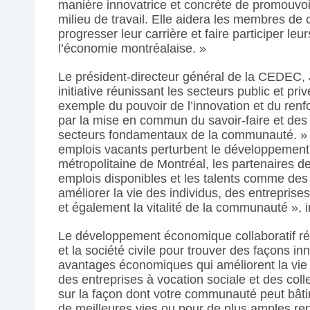
manière innovatrice et concrète de promouvoir 
milieu de travail. Elle aidera les membres de
progresser leur carrière et faire participer leu
l’économie montréalaise. »
Le président-directeur général de la CEDEC, 
initiative réunissant les secteurs public et priv
exemple du pouvoir de l’innovation et du ren
par la mise en commun du savoir-faire et des
secteurs fondamentaux de la communauté. » 
emplois vacants perturbent le développemen
métropolitaine de Montréal, les partenaires de l
emplois disponibles et les talents comme des 
améliorer la vie des individus, des entreprises
et également la vitalité de la communauté », ins
Le développement économique collaboratif réun
et la société civile pour trouver des façons in
avantages économiques qui améliorent la vie 
des entreprises à vocation sociale et des coll
sur la façon dont votre communauté peut bât
de meilleures vies ou pour de plus amples re